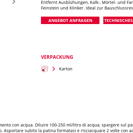
Entfernt Ausblühungen, Kalk-, Mörtel- und Fa
Feinstein und Klinker. Ideal zur Bauschlussre
ANGEBOT ANFRAGEN
TECHNISCHES
VERPACKUNG
COTTO-GRES-KLINKER RIMUOVI SALNITRO FORTE
Karton
vimento con acqua. Diluire 100-250 ml/litro di acqua, spargere sul 
Asportare subito la patina formatasi e risciacquare 2 volte con ac