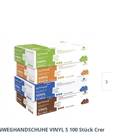
NWEGHANDSCHUHE VINYL S 100 Stück Cremefarben
EINWEGHAN