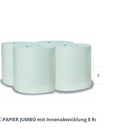
-PAPIER JUMBO mit Innenabwicklung 8 Rollen
Wc-Papi