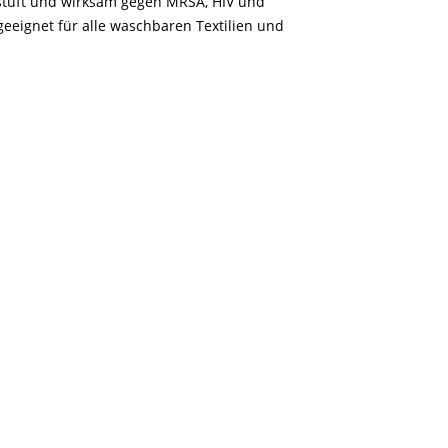
estuft und wirksam gegen MRSA, HIV und
 geeignet für alle waschbaren Textilien und