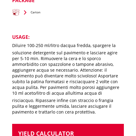
PACKAGE
Carton
USAGE:
Diluire 100-250 ml/litro dacqua fredda, spargere la
soluzione detergente sul pavimento e lasciare agire
per 5-10 min. Rimuovere la cera e lo sporco
ammorbidito con spazzolone o tampone abrasivo,
aggiungere acqua se necessario. Attenzione: il
pavimento può diventare molto scivoloso! Asportare
subito la patina formatasi e risciacquare 2 volte con
acqua pulita. Per pavimenti molto porosi aggiungere
10 ml aceto/litro di acqua allultima acqua di
risciacquo. Ripassare infine con straccio o frangia
pulita e leggermente umida, lasciare asciugare il
pavimento e trattarlo con cera protettiva.
YIELD CALCULATOR