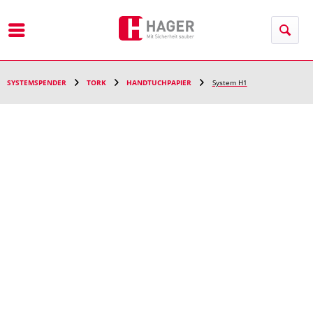
Menü
SYSTEMSPENDER
TORK
HANDTUCHPAPIER
System H1