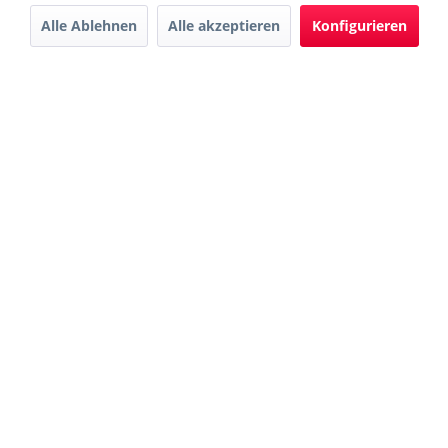
Alle Ablehnen
Alle akzeptieren
Konfigurieren
Downloads
Karriere
Kontakt
AGB
© 2022 Hager GmbH
Datenschutz
Impressum